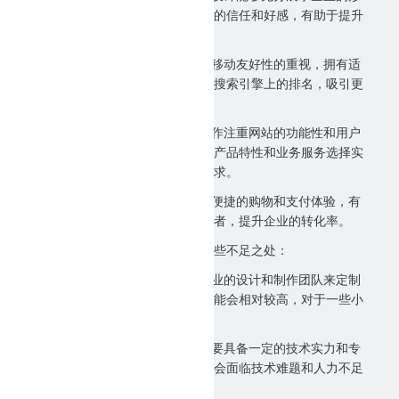
象、产品和服务，增强用户对企业的信任和好感，有助于提升
企业的品牌形象。
3.
搜索引擎优化：随着搜索引擎对移动友好性的重视，拥有适
配移动设备的手机网站可以提高在搜索引擎上的排名，吸引更
多的目标用户。
4.
功能延展性强：临沂手机网站制作注重网站的功能性和用户
体验，客户可以根据其行业性质、产品特性和业务服务选择实
用功能进行定制开发，满足各种需求。
5.
提升转化率：手机网站提供了更便捷的购物和支付体验，有
助于将潜在用户转化为实际的购买者，提升企业的转化率。
然而，
临沂手机网站制作
也存在一些不足之处：
1.
制作成本可能较高：由于需要专业的设计和制作团队来定制
开发，临沂手机网站制作的成本可能会相对较高，对于一些小
型企业来说可能难以承担。
2.
技术门槛较高：手机网站制作需要具备一定的技术实力和专
业知识，如果企业自行开发，可能会面临技术难题和人力不足
的问题。