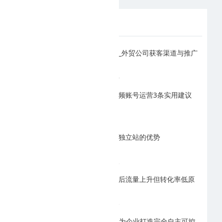
为您推荐
临沂浩瀚网络_外贸公司获客渠道与推广
方式
2026-08-06
临沂抖音短视频账号运营3条实用建议
2026-07-31
临沂外贸建站独立站的优势
2026-07-22
临沂网站优化后流量上升但转化率低原
因
2026-07-15
临沂GEO优化为企业打造完全自主可控