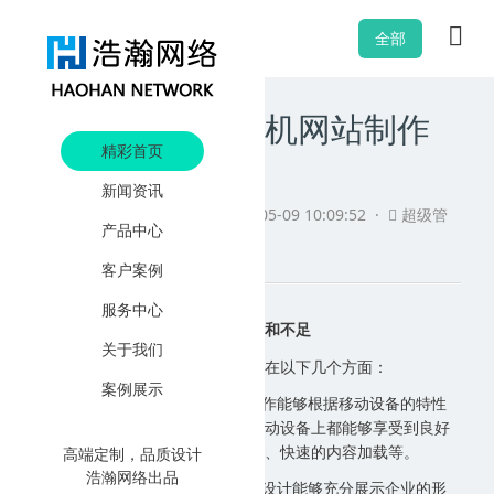
全部
介绍一下临沂手机网站制作
精彩首页
的优点和不足
新闻资讯
阅读
1178 ·
发布日期
2024-05-09 10:09:52 ·
超级管
产品中心
理员
客户案例
服务中心
介绍一下
临沂手机网站制作
的优点和不足
关于我们
临沂手机网站制作的优点主要体现在以下几个方面：
案例展示
1.
用户体验优化：临沂手机网站制作能够根据移动设备的特性
进行适配，使得用户无论在任何移动设备上都能够享受到良好
高端定制，品质设计
的浏览体验，包括方便的页面布局、快速的内容加载等。
浩瀚网络出品
2.
品牌形象提升：专业的手机网站设计能够充分展示企业的形