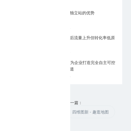
2026-07-31
临沂外贸建站独立站的优势
2026-07-22
临沂网站优化后流量上升但转化率低原
因
2026-07-15
临沂GEO优化为企业打造完全自主可控
的稳定获客渠道
2026-06-29
上一篇：
下一篇：
优品汇手机助手
四维图新 - 趣逛地图