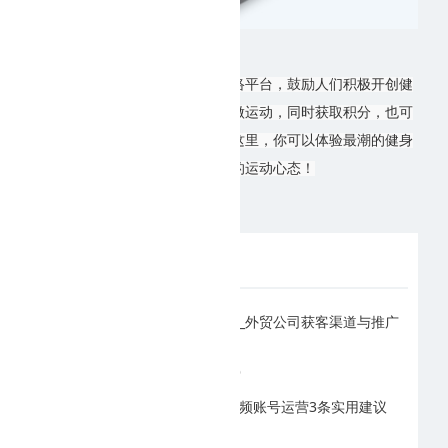
我开始健身是一个新型的互动网络平台，鼓励人们积极开创健
康向上的美好生活。可以跟视频做运动，同时获取积分，也可
以分享运动视频给我的好友。在这里，你可以体验最潮的健身
动作，收获最棒的运动心态！
为您推荐
临沂浩瀚网络_外贸公司获客渠道与推广
方式
2026-08-06
临沂抖音短视频账号运营3条实用建议